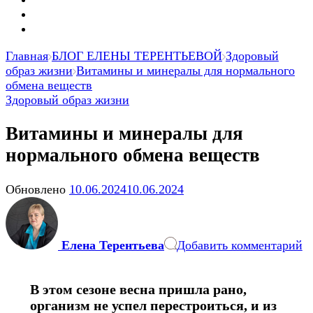
Главная
БЛОГ ЕЛЕНЫ ТЕРЕНТЬЕВОЙ
Здоровый
образ жизни
Витамины и минералы для нормального
обмена веществ
Здоровый образ жизни
Витамины и минералы для
нормального обмена веществ
Обновлено
10.06.2024
10.06.2024
к
з
В
Елена Терентьева
Добавить комментарий
и
м
д
В этом сезоне весна пришла рано,
н
организм не успел перестроиться, и из
о