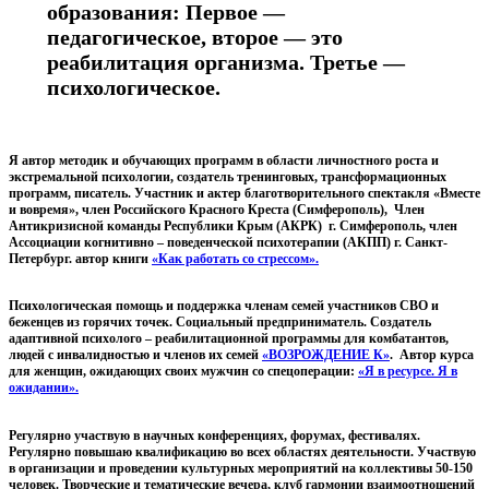
образования: Первое —
педагогическое, второе — это
реабилитация организма. Третье —
психологическое.
Я автор методик и обучающих программ в области личностного роста и
экстремальной психологии, создатель тренинговых, трансформационных
программ, писатель. Участник и актер благотворительного спектакля «Вместе
и вовремя», член Российского Красного Креста (Симферополь), Член
Антикризисной команды Республики Крым (АКРК) г. Симферополь, член
Ассоциации когнитивно – поведенческой психотерапии (АКПП) г. Санкт-
Петербург. автор книги
«Как работать со стрессом».
Психологическая помощь и поддержка членам семей участников СВО и
беженцев из горячих точек. Социальный предприниматель. Создатель
адаптивной психолого – реабилитационной программы для комбатантов,
людей с инвалидностью и членов их семей
«ВОЗРОЖДЕНИЕ К»
. Автор курса
для женщин, ожидающих своих мужчин со спецоперации:
«Я в ресурсе. Я в
ожидании».
Регулярно участвую в научных конференциях, форумах, фестивалях.
Регулярно повышаю квалификацию во всех областях деятельности. Участвую
в организации и проведении культурных мероприятий на коллективы 50-150
человек. Творческие и тематические вечера, клуб гармонии взаимоотношений