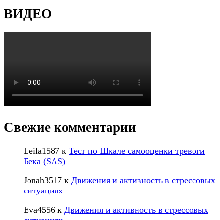
ВИДЕО
Свежие комментарии
Leila1587
к
Тест по Шкале самооценки тревоги
Бека (SAS)
Jonah3517
к
Движения и активность в стрессовых
ситуациях
Eva4556
к
Движения и активность в стрессовых