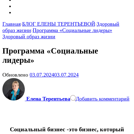
Главная
БЛОГ ЕЛЕНЫ ТЕРЕНТЬЕВОЙ
Здоровый
образ жизни
Программа «Социальные лидеры»
Здоровый образ жизни
Программа «Социальные
лидеры»
Обновлено
03.07.2024
03.07.2024
к
з
П
Елена Терентьева
Добавить комментарий
«
л
Социальный бизнес -это бизнес, который